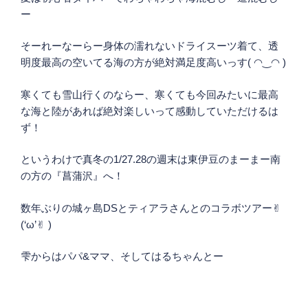
ー
そーれーなーらー身体の濡れないドライスーツ着て、透
明度最高の空いてる海の方が絶対満足度高いっす( ◠‿◠ )
寒くても雪山行くのならー、寒くても今回みたいに最高
な海と陸があれば絶対楽しいって感動していただけるは
ず！
というわけで真冬の1/27.28の週末は東伊豆のまーまー南
の方の『菖蒲沢』へ！
数年ぶりの城ヶ島DSとティアラさんとのコラボツアー✌︎
(‘ω’✌︎ )
雫からはパパ&ママ、そしてはるちゃんとー