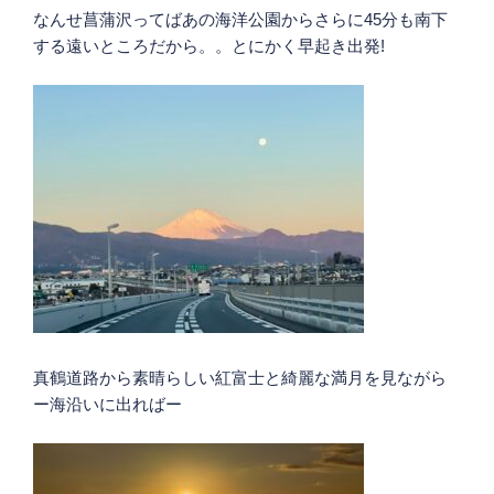
なんせ菖蒲沢ってばあの海洋公園からさらに45分も南下
する遠いところだから。。とにかく早起き出発!
真鶴道路から素晴らしい紅富士と綺麗な満月を見ながら
ー海沿いに出ればー