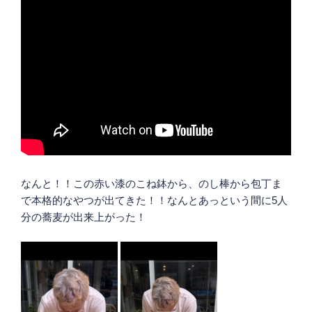
なんと！！この赤い漆のこね鉢から、のし棒から包丁ま
で本格的なやつが出てきた！！なんとあっという間に5人
分の蕎麦が出来上がった！