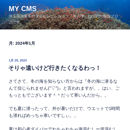
コ
MY CMS
ン
埼玉県鴻巣市のダイビングショップ「海の雫」のツアー報告ブロ
テ
グです。
ン
ツ
へ
月:
2024年1月
ス
キ
ッ
投
1月 29, 2024
プ
稿
そりゃ遠いけど行きたくなるわっ！
日:
さてさて、冬の海を知らない方からは『冬の海に潜るな
んて信じられません(°▽°)』と言われますが。。はい、ご
もっともでございます＾＾だって寒いんだから。。
でも夏に潜ったって、外が暑いだけで、ウエットで1時間
も潜ればめっちゃ寒いですしぃ。。
夏は初心者ダイバーでわちゃわちゃ海混むしー道混むし