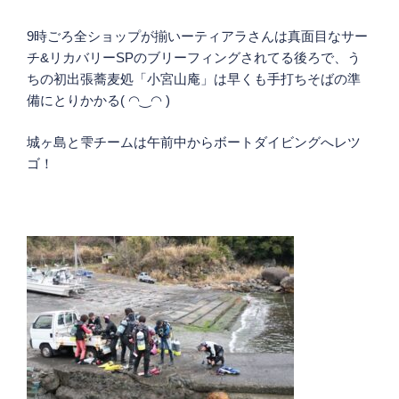
9時ごろ全ショップが揃いーティアラさんは真面目なサー
チ&リカバリーSPのブリーフィングされてる後ろで、う
ちの初出張蕎麦処「小宮山庵」は早くも手打ちそばの準
備にとりかかる( ◠‿◠ )
城ヶ島と雫チームは午前中からボートダイビングへレツ
ゴ！