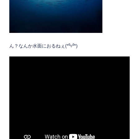
ん？なんか水面におるねぇ(*⁰▿⁰*)