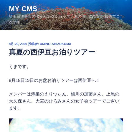
コ
MY CMS
ン
埼玉県鴻巣市のダイビングショップ「海の雫」のツアー報告ブロ
テ
グです。
ン
ツ
へ
投
8月 20, 2020
投稿者:
UMINO-SHIZUKUMA
ス
稿
真夏の西伊豆お泊りツアー
キ
日:
ッ
くまです。
プ
8月18日19日のお盆お泊りツアーは西伊豆へ！
メンバーは鴻巣のえりつぃん、桶川の加藤さん、上尾の
大久保さん、大宮のひろみさんの女子会ツアーでござい
ます。