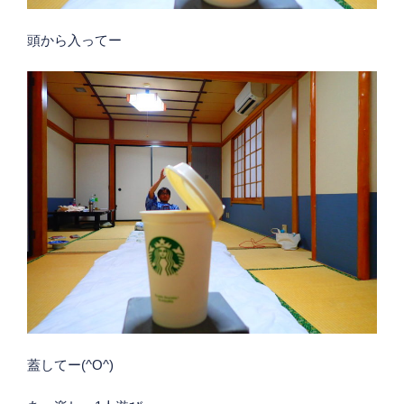
頭から入ってー
蓋してー(^O^)