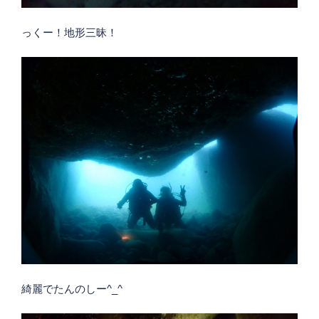
っくー！地形三昧！
綺麗でたんのしー^_^