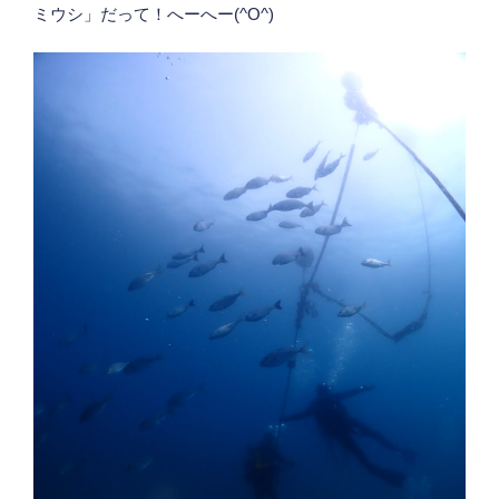
ミウシ」だって！へーへー(^O^)