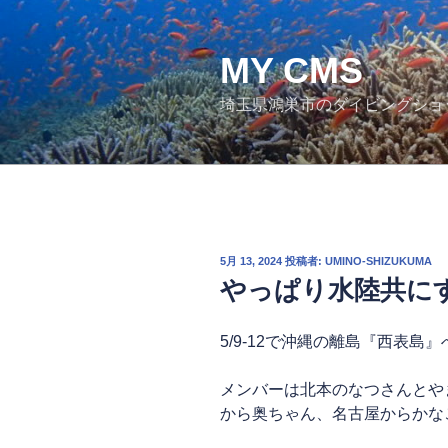
コ
ン
テ
MY CMS
ン
埼玉県鴻巣市のダイビングショ
ツ
へ
ス
キ
ッ
プ
投
5月 13, 2024
投稿者:
UMINO-SHIZUKUMA
稿
やっぱり水陸共に
日:
5/9-12で沖縄の離島『西表島』
メンバーは北本のなつさんとや
から奥ちゃん、名古屋からかな