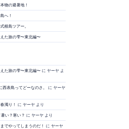
そ本物の避暑地！
大島へ！
よ式根島ツアー。
迎えた旅の雫〜東北編〜
迎えた旅の雫〜東北編〜
に
ヤーヤ
よ
に西表島ってどーなのさ。
に
ヤーヤ
も春濁り！
に
ヤーヤ
より
て暑い？寒い？
に
ヤーヤ
より
雫までやってしまうのだ！
に
ヤーヤ