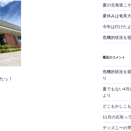
夏の北海道こ
夏休みは奄美
今年は行けた
危機的状況を
最近のコメント
危機的状況を
り
れっ！
夏でもない4月
より
どこもかしこ
11月の石垣っ
ディズニーの