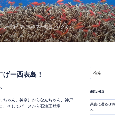
ップ「海の雫」のツアー報告ブログです。
検
すげー西表島！
索:
へ
最近の投稿
まちゃん、神奈川からなんちゃん、神戸
愚直に潜るぜ
こ、そしてパースから石油王登場
へ