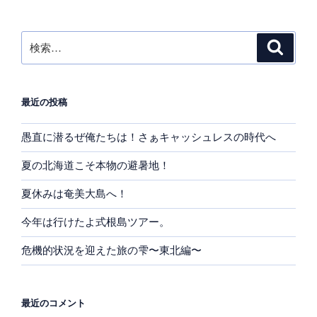
ョ
ン
検
検
索
索:
最近の投稿
愚直に潜るぜ俺たちは！さぁキャッシュレスの時代へ
夏の北海道こそ本物の避暑地！
夏休みは奄美大島へ！
今年は行けたよ式根島ツアー。
危機的状況を迎えた旅の雫〜東北編〜
最近のコメント