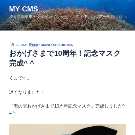
コ
MY CMS
ン
埼玉県鴻巣市のダイビングショップ「海の雫」のツアー報告ブロ
テ
グです。
ン
ツ
へ
投
1月 17, 2021
投稿者:
UMINO-SHIZUKUMA
ス
稿
おかげさまで10周年！記念マスク
キ
日:
ッ
完成^ ^
プ
くまです。
遅くなりました！
『海の雫おかげさまで10周年記念マスク』完成しました^
– ^