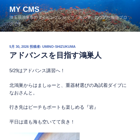
コ
MY CMS
ン
埼玉県鴻巣市のダイビングショップ「海の雫」のツアー報告ブロ
テ
グです。
ン
ツ
へ
投
5月 30, 2026
投稿者:
UMINO-SHIZUKUMA
ス
稿
アドバンスを目指す鴻巣人
キ
日:
ッ
5/29はアドバンス講習へ！
プ
北鴻巣からはましゅーと、重器材選びの為試着ダイブに
なおさんと。
行き先はビーチもボートも楽しめる『岩』
平日は道も海も空いてて良き！