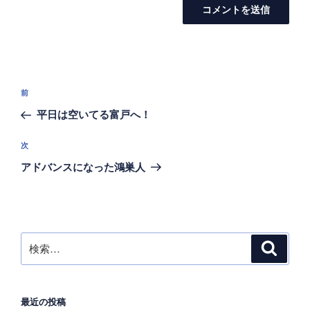
投
前
前
稿
の
平日は空いてる富戸へ！
ナ
投
ビ
稿
次
次
ゲ
の
アドバンスになった鴻巣人
投
ー
稿
シ
ョ
ン
検
検
索
索:
最近の投稿