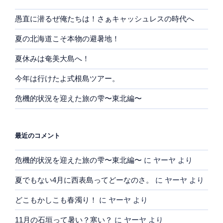
愚直に潜るぜ俺たちは！さぁキャッシュレスの時代へ
夏の北海道こそ本物の避暑地！
夏休みは奄美大島へ！
今年は行けたよ式根島ツアー。
危機的状況を迎えた旅の雫〜東北編〜
最近のコメント
危機的状況を迎えた旅の雫〜東北編〜
に
ヤーヤ
より
夏でもない4月に西表島ってどーなのさ。
に
ヤーヤ
より
どこもかしこも春濁り！
に
ヤーヤ
より
11月の石垣って暑い？寒い？
に
ヤーヤ
より