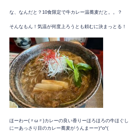
な、なんだと？10食限定で牛カレー温蕎麦だと。。？
そんなもん！気温が何度上ろうとも頼むに決まっとる！
ほーわー(〃ω〃)カレーの良い香りーほろほろの牛ほぐし
にーあっさり目のカレー蕎麦がうんまーー)^o^(