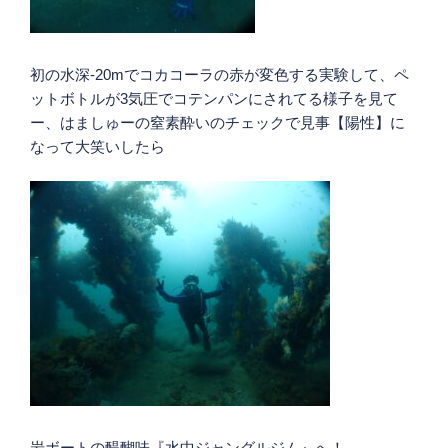
初の水深-20mでコカコーラの赤が変色する実験して、ペ
ットボトルが3気圧でコテンパンにされてる様子を見て
ー、はましゅーの窒素酔いのチェックで見事【陽性】に
なって大笑いしたら
岩ボートの醍醐味『水中ジャングルジム』へ！